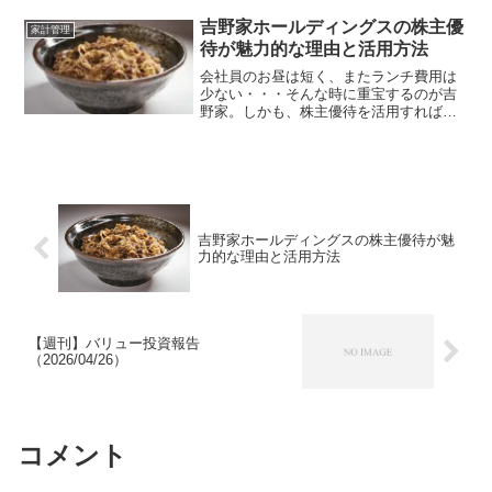
ポチポチしていますが、今回はザっと計
算してみました。【目次】年間120万円
吉野家ホールディングスの株主優
家計管理
（月10万円）の配当金で計...
待が魅力的な理由と活用方法
会社員のお昼は短く、またランチ費用は
少ない・・・そんな時に重宝するのが吉
野家。しかも、株主優待を活用すればか
なりお得に食事ができます。吉野家ホー
ルディングス（以下、吉野家）は、昔か
ら親しまれている外食チェーンでありな
がら、株主優待の面でも個...
吉野家ホールディングスの株主優待が魅
力的な理由と活用方法
【週刊】バリュー投資報告
（2026/04/26）
コメント