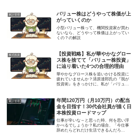
が・・・食べたい！！となった時、結構
高くついてしまうのですが、私は株主優
待でカバーしています。SFPホールディ
バリュー株はどうやって株価が上
家計管理
ングス（以下、SFP）...
がっていくのか
小型バリュー株って、機関投資家が買わ
ないなら、どうやって株価は上がってい
くの？の解説
【投資戦略】私が華やかなグロー
株式投資
ス株を捨てて「バリュー株投資」
に辿り着いた4つの合理的理由
華やかなグロース株を追いかける投資に
疲れていませんか？清原達郎氏の『我が
投資術』をきっかけに、私が「バリュー
株投資」へと辿り着いた4つの合理的理由
を解説。インデックス投資との完璧な使
い分けや、市場の裏道を歩む資産形成の
年間120万円（月10万円）の配当
家計管理
最適解を紐解きます。
金を目指す！30代会社員が描く日
本株投資ロードマップ
仕事が辛いな～と思った時、何を思い浮
かべるでしょうか？私の場合、「今仕事
辞めたらどれだけ生活できるんだろ
う・・・？」と思います。電卓をたまに