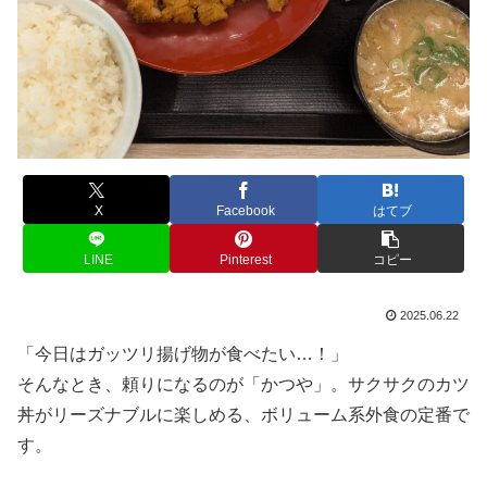
X
Facebook
はてブ
LINE
Pinterest
コピー
2025.06.22
「今日はガッツリ揚げ物が食べたい…！」
そんなとき、頼りになるのが「かつや」。サクサクのカツ
丼がリーズナブルに楽しめる、ボリューム系外食の定番で
す。