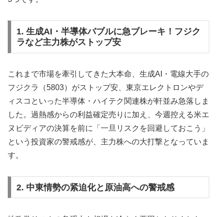
1. 生成AI・半導体バブルに急ブレーキ！フジク
ラなど主力株がストップ安
これまで市場を牽引してきた大本命、生成AI・電線大手の
フジクラ（5803）がストップ安、東京エレクトロンやデ
ィスコといった半導体・ハイテク関連株が軒並み急落しま
した。過熱感からの利益確定売りに加え、今週控える米エ
ヌビディアの決算を前に「一旦リスクを回避しておこう」
という投資家の警戒感が、主力株への大打撃となっていま
す。
2. 中東情勢の紧迫化と原油高への警戒感