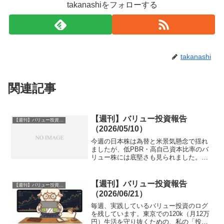
takanashiをフォローする
takanashi
関連記事
【週刊】バリュー投資報告
【週刊】バリュー投資報告
（2026/05/10）
今週の日本株は為替と米景気懸念で揺れ
ましたが、低PBR・高自己資本比率のバ
リュー株には底堅さも見られました。鉄
鋼や工作機械など、ネットキャッシュを
重視したポートフォリオの最新状況と、
マクロ経済がバリュー投資に与える影響
【週刊】バリュー投資報告
【週刊】バリュー投資報告
を解説します。
（2026/06/21）
毎週、実践しているバリュー投資のログ
を残しています。東京での120k（月12万
円）生活を守り抜くための、私の「投資