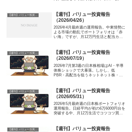
戦略」の記録です。（１）今週の3つの重
要ニュースおさえておくべき3つの重要ト
ピックを解説します。1. 【日本株】歴史
【週刊】バリュー投資報告
【週刊】バリュー投資報告
的瞬間！日...
（2026/04/26）
2026年4月最終週の運用報告。中東情勢に
よる市場の動乱でポートフォリオは「赤
い海」ですが、月12万円生活と配当カバ
ー率12.2%が心の安全域に。上場企業の
企画職として働く30代が、競争から一歩
引き、AIとバリュー投資で自由を掴むた
【週刊】バリュー投資報告
【週刊】バリュー投資報告
めの生存戦略を綴ります。
（2026/07/19）
2026年7月第3週の日本株相場はAI・半導
体株ショックで大暴落。しかし、低
PBR・高配当を狙うネットネット株・バ
リュー株ポートフォリオは意外な底堅さ
を発揮。月12万円生活でサイドFIREを目
指す30代会社員のリアルな投資分析と保
【週刊】バリュー投資報告
【週刊】バリュー投資報告
有銘柄の評価損益を公開します。
（2026/05/31）
2026年5月最終週の日本株ポートフォリオ
運用報告。日経平均が初の6万6000円台を
突破する中、月12万生活でコツコツ買っ
ている低PBR・ネットキャッシュ銘柄の
現状を分析します。リョーサン菱洋HDや
TPRが反発。
【週刊】バリュー投資報告
【週刊】バリュー投資報告