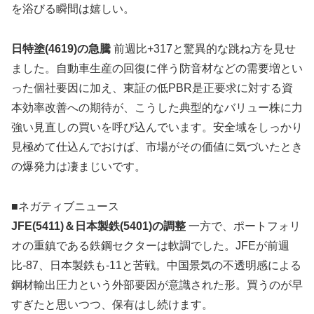
を浴びる瞬間は嬉しい。
日特塗(4619)の急騰
前週比+317と驚異的な跳ね方を見せ
ました。自動車生産の回復に伴う防音材などの需要増とい
った個社要因に加え、東証の低PBR是正要求に対する資
本効率改善への期待が、こうした典型的なバリュー株に力
強い見直しの買いを呼び込んでいます。安全域をしっかり
見極めて仕込んでおけば、市場がその価値に気づいたとき
の爆発力は凄まじいです。
■ネガティブニュース
JFE(5411)＆日本製鉄(5401)の調整
一方で、ポートフォリ
オの重鎮である鉄鋼セクターは軟調でした。JFEが前週
比-87、日本製鉄も-11と苦戦。中国景気の不透明感による
鋼材輸出圧力という外部要因が意識された形。買うのが早
すぎたと思いつつ、保有はし続けます。