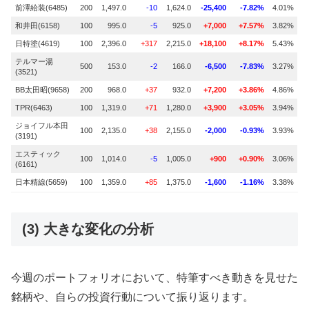
前澤給装(6485)
200
1,497.0
-10
1,624.0
-25,400
-7.82%
4.01%
和井田(6158)
100
995.0
-5
925.0
+7,000
+7.57%
3.82%
日特塗(4619)
100
2,396.0
+317
2,215.0
+18,100
+8.17%
5.43%
テルマー湯
500
153.0
-2
166.0
-6,500
-7.83%
3.27%
(3521)
BB太田昭(9658)
200
968.0
+37
932.0
+7,200
+3.86%
4.86%
TPR(6463)
100
1,319.0
+71
1,280.0
+3,900
+3.05%
3.94%
ジョイフル本田
100
2,135.0
+38
2,155.0
-2,000
-0.93%
3.93%
(3191)
エスティック
100
1,014.0
-5
1,005.0
+900
+0.90%
3.06%
(6161)
日本精線(5659)
100
1,359.0
+85
1,375.0
-1,600
-1.16%
3.38%
(3) 大きな変化の分析
今週のポートフォリオにおいて、特筆すべき動きを見せた
銘柄や、自らの投資行動について振り返ります。