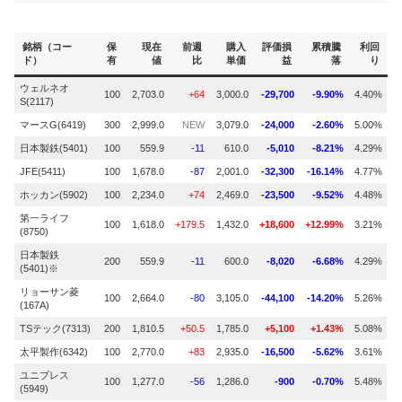
銘柄（コー
保
現在
前週
購入
評価損
累積騰
利回
ド）
有
値
比
単価
益
落
り
ウェルネオ
100
2,703.0
+64
3,000.0
-29,700
-9.90%
4.40%
S(2117)
マースG(6419)
300
2,999.0
NEW
3,079.0
-24,000
-2.60%
5.00%
日本製鉄(5401)
100
559.9
-11
610.0
-5,010
-8.21%
4.29%
JFE(5411)
100
1,678.0
-87
2,001.0
-32,300
-16.14%
4.77%
ホッカン(5902)
100
2,234.0
+74
2,469.0
-23,500
-9.52%
4.48%
第一ライフ
100
1,618.0
+179.5
1,432.0
+18,600
+12.99%
3.21%
(8750)
日本製鉄
200
559.9
-11
600.0
-8,020
-6.68%
4.29%
(5401)※
リョーサン菱
100
2,664.0
-80
3,105.0
-44,100
-14.20%
5.26%
(167A)
TSテック(7313)
200
1,810.5
+50.5
1,785.0
+5,100
+1.43%
5.08%
太平製作(6342)
100
2,770.0
+83
2,935.0
-16,500
-5.62%
3.61%
ユニプレス
100
1,277.0
-56
1,286.0
-900
-0.70%
5.48%
(5949)