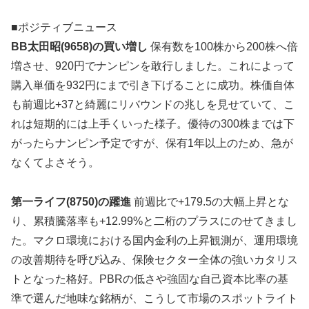
■ポジティブニュース
BB太田昭(9658)の買い増し
保有数を100株から200株へ倍
増させ、920円でナンピンを敢行しました。これによって
購入単価を932円にまで引き下げることに成功。株価自体
も前週比+37と綺麗にリバウンドの兆しを見せていて、こ
れは短期的には上手くいった様子。優待の300株までは下
がったらナンピン予定ですが、保有1年以上のため、急が
なくてよさそう。
第一ライフ(8750)の躍進
前週比で+179.5の大幅上昇とな
り、累積騰落率も+12.99%と二桁のプラスにのせてきまし
た。マクロ環境における国内金利の上昇観測が、運用環境
の改善期待を呼び込み、保険セクター全体の強いカタリス
トとなった格好。PBRの低さや強固な自己資本比率の基
準で選んだ地味な銘柄が、こうして市場のスポットライト